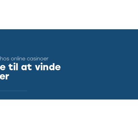
 hos online casinoer
 til at vinde
er