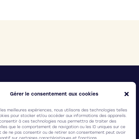
ELIX SURGICAL
(Ex Ilasis laser)
arc Ampéris, Bât. Baya,
Gérer le consentement aux cookies
 rue Adrienne Bolland, 33600 Pessac (FRANCE)
 les meilleures expériences, nous utilisons des technologies telles
3 (0)5 64 31 19 30
okies pour stocker et/ou accéder aux informations des appareils.
 consentir à ces technologies nous permettra de traiter des
lles que le comportement de navigation ou les ID uniques sur ce
ait de ne pas consentir ou de retirer son consentement peut avoir
égatif sur certaines caractéristiques et fonctions.