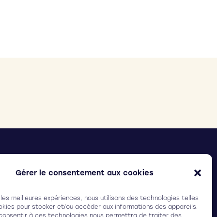
ELIX SURGICAL
(Ex Ilasis laser)
arc Ampéris, Bât. Baya,
Gérer le consentement aux cookies
 rue Adrienne Bolland, 33600 Pessac (FRANCE)
 les meilleures expériences, nous utilisons des technologies telles
3 (0)5 64 31 19 30
okies pour stocker et/ou accéder aux informations des appareils.
 consentir à ces technologies nous permettra de traiter des