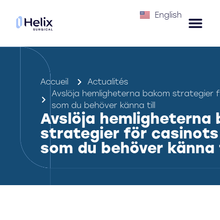
English
Accueil
Actualités
Avslöja hemligheterna bakom strategier 
som du behöver känna till
Avslöja hemligheterna
strategier för casinot
som du behöver känna t