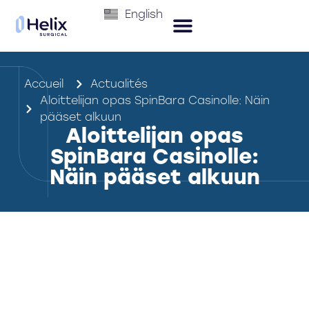
English
Accueil
Actualités
Aloittelijan opas SpinBara Casinolle: Näin
pääset alkuun
Aloittelijan opas
SpinBara Casinolle:
Näin pääset alkuun