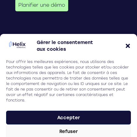
Planifier une démo
Follow us on
Gérer le consentement
aux cookies
Pour offrir les meilleures expériences, nous utilisons des
Legal
technologies telles que les cookies pour stocker et/ou accéder
aux informations des appareils. Le fait de consentir à ces
Cookies
technologies nous permettra de traiter des données telles que
le comportement de navigation ou les ID uniques sur ce site. Le
Privacy policy
fait de ne pas consentir ou de retirer son consentement peut
avoir un effet négatif sur certaines caractéristiques et
fonctions.
HELIX SURGICAL
(Ex Ilasis laser)
Parc Ampéris, Bât. Baya,
Accepter
8 rue Adrienne Bolland, 33600 Pessac
(FRANCE)
Refuser