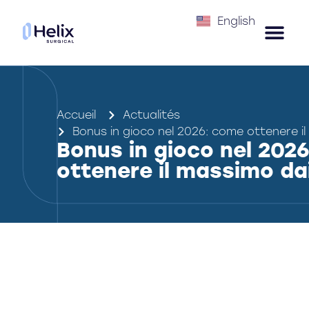
English
Accueil
Actualités
Bonus in gioco nel 2026: come ottenere il
Bonus in gioco nel 202
ottenere il massimo dai