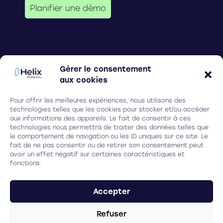
Planifier une démo
Follow us on
Gérer le consentement
aux cookies
Pour offrir les meilleures expériences, nous utilisons des
Legal
technologies telles que les cookies pour stocker et/ou accéder
aux informations des appareils. Le fait de consentir à ces
Cookies
technologies nous permettra de traiter des données telles que
le comportement de navigation ou les ID uniques sur ce site. Le
Privacy policy
fait de ne pas consentir ou de retirer son consentement peut
avoir un effet négatif sur certaines caractéristiques et
fonctions.
HELIX SURGICAL
(Ex Ilasis laser)
Parc Ampéris, Bât. Baya,
Accepter
8 rue Adrienne Bolland, 33600 Pessac
(FRANCE)
Refuser