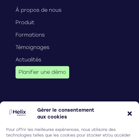
À propos de nous
Produit
Formations
Témoignages
Actualités
Planifier une démo
Follow us on
Gérer le consentement
aux cookies
Pour offrir les meilleures expériences, nous utilisons des
Legal
technologies telles que les cookies pour stocker et/ou accéder