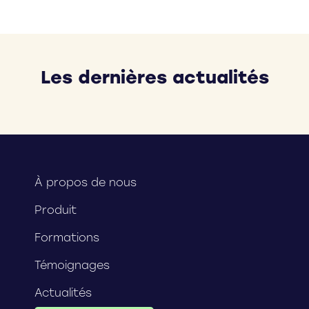
Les dernières actualités
À propos de nous
Produit
Formations
Témoignages
Actualités