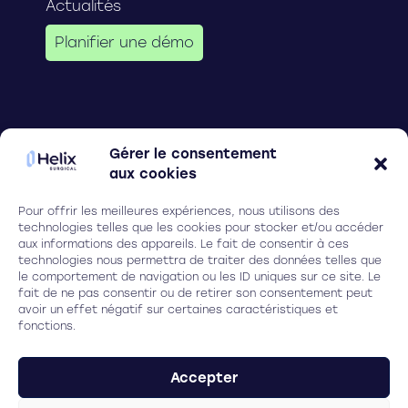
Actualités
Planifier une démo
Follow us on
Gérer le consentement
aux cookies
Pour offrir les meilleures expériences, nous utilisons des
Legal
technologies telles que les cookies pour stocker et/ou accéder
aux informations des appareils. Le fait de consentir à ces
Cookies
technologies nous permettra de traiter des données telles que
le comportement de navigation ou les ID uniques sur ce site. Le
Privacy policy
fait de ne pas consentir ou de retirer son consentement peut
avoir un effet négatif sur certaines caractéristiques et
fonctions.
HELIX SURGICAL
(Ex Ilasis laser)
Parc Ampéris, Bât. Baya,
Accepter
8 rue Adrienne Bolland, 33600 Pessac