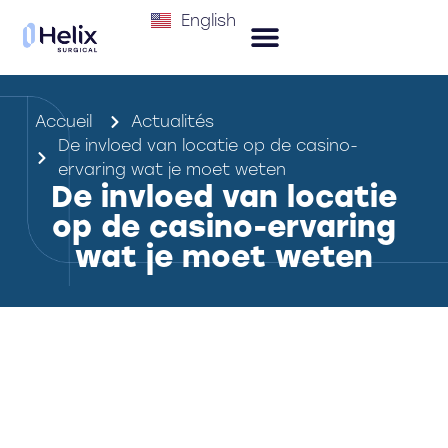
English
Accueil
Actualités
De invloed van locatie op de casino-
ervaring wat je moet weten
De invloed van locatie
op de casino-ervaring
wat je moet weten