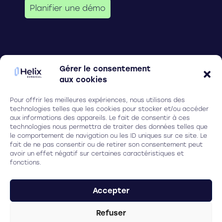
Planifier une démo
Follow us on
Gérer le consentement
aux cookies
Pour offrir les meilleures expériences, nous utilisons des
Legal
technologies telles que les cookies pour stocker et/ou accéder
aux informations des appareils. Le fait de consentir à ces
Cookies
technologies nous permettra de traiter des données telles que
le comportement de navigation ou les ID uniques sur ce site. Le
Privacy policy
fait de ne pas consentir ou de retirer son consentement peut
avoir un effet négatif sur certaines caractéristiques et
fonctions.
HELIX SURGICAL
(Ex Ilasis laser)
Parc Ampéris, Bât. Baya,
Accepter
8 rue Adrienne Bolland, 33600 Pessac
(FRANCE)
Refuser