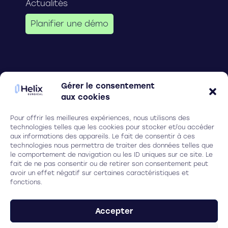
Actualités
Planifier une démo
Follow us on
Gérer le consentement
aux cookies
Pour offrir les meilleures expériences, nous utilisons des
Legal
technologies telles que les cookies pour stocker et/ou accéder
aux informations des appareils. Le fait de consentir à ces
Cookies
technologies nous permettra de traiter des données telles que
le comportement de navigation ou les ID uniques sur ce site. Le
Privacy policy
fait de ne pas consentir ou de retirer son consentement peut
avoir un effet négatif sur certaines caractéristiques et
fonctions.
HELIX SURGICAL
(Ex Ilasis laser)
Parc Ampéris, Bât. Baya,
Accepter
8 rue Adrienne Bolland, 33600 Pessac