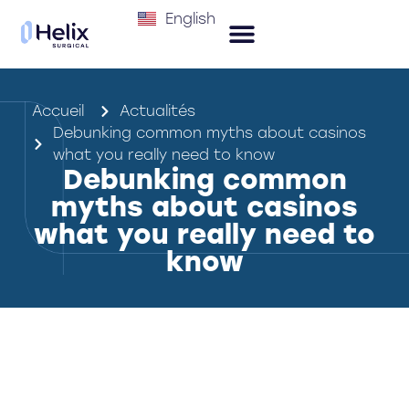
English
Accueil
Actualités
Debunking common myths about casinos
what you really need to know
Debunking common
myths about casinos
what you really need to
know