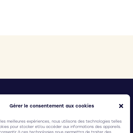
ELIX SURGICAL
(Ex Ilasis laser)
arc Ampéris, Bât. Baya,
Gérer le consentement aux cookies
 rue Adrienne Bolland, 33600 Pessac (FRANCE)
 les meilleures expériences, nous utilisons des technologies telles
3 (0)5 64 31 19 30
okies pour stocker et/ou accéder aux informations des appareils.
 consentir à ces technologies nous permettra de traiter des