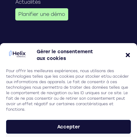
Actualités
Planifier une démo
Follow us on
Gérer le consentement
aux cookies
Pour offrir les meilleures expériences, nous utilisons des
Legal
technologies telles que les cookies pour stocker et/ou accéder
aux informations des appareils. Le fait de consentir à ces
Cookies
technologies nous permettra de traiter des données telles que
le comportement de navigation ou les ID uniques sur ce site. Le
Privacy policy
fait de ne pas consentir ou de retirer son consentement peut
avoir un effet négatif sur certaines caractéristiques et
fonctions.
HELIX SURGICAL
(Ex Ilasis laser)
Parc Ampéris, Bât. Baya,
Accepter
8 rue Adrienne Bolland, 33600 Pessac