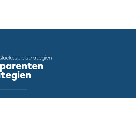
lücksspielstrategien
sparenten
ategien