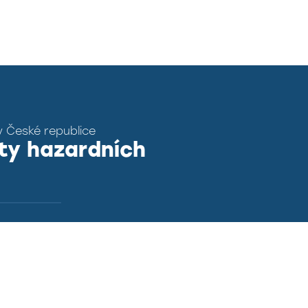
v České republice
ty hazardních