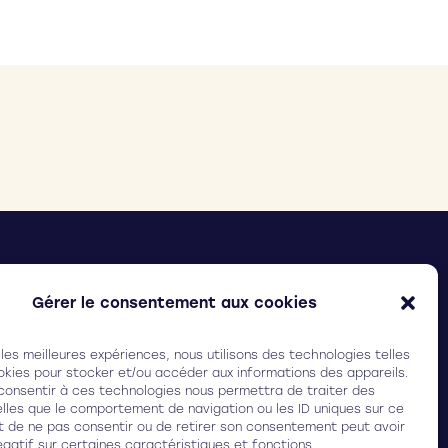
ELIX SURGICAL
(Ex Ilasis laser)
arc Ampéris, Bât. Baya,
Gérer le consentement aux cookies
 rue Adrienne Bolland, 33600 Pessac (FRANCE)
 les meilleures expériences, nous utilisons des technologies telles
3 (0)5 64 31 19 30
okies pour stocker et/ou accéder aux informations des appareils.
 consentir à ces technologies nous permettra de traiter des
lles que le comportement de navigation ou les ID uniques sur ce
ait de ne pas consentir ou de retirer son consentement peut avoir
égatif sur certaines caractéristiques et fonctions.