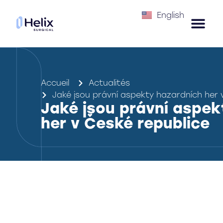
English
Accueil
Actualités
Jaké jsou právní aspekty hazardních her 
Jaké jsou právní aspek
her v České republice