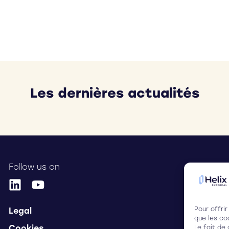
Les dernières actualités
Follow us on
H
P
8
Pour offrir
Legal
+3
que les co
Cookies
Le fait de