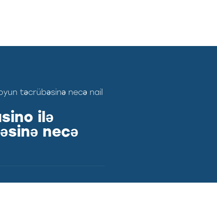
oyun təcrübəsinə necə nail
sino ilə
əsinə necə