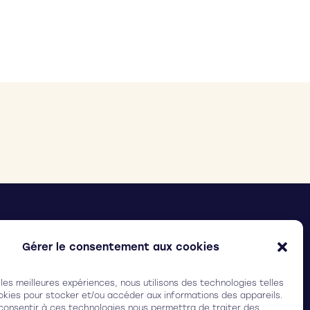
ELIX SURGICAL
(Ex Ilasis laser)
arc Ampéris, Bât. Baya,
Gérer le consentement aux cookies
 rue Adrienne Bolland, 33600 Pessac (FRANCE)
 les meilleures expériences, nous utilisons des technologies telles
3 (0)5 64 31 19 30
okies pour stocker et/ou accéder aux informations des appareils.
 consentir à ces technologies nous permettra de traiter des