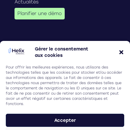
Actualités
Planifier une démo
Follow us on
Gérer le consentement
aux cookies
Pour offrir les meilleures expériences, nous utilisons des
Legal
technologies telles que les cookies pour stocker et/ou accéder
aux informations des appareils. Le fait de consentir à ces
Cookies
technologies nous permettra de traiter des données telles que
le comportement de navigation ou les ID uniques sur ce site. Le
Privacy policy
fait de ne pas consentir ou de retirer son consentement peut
avoir un effet négatif sur certaines caractéristiques et
fonctions.
HELIX SURGICAL
(Ex Ilasis laser)
Parc Ampéris, Bât. Baya,
Accepter
8 rue Adrienne Bolland, 33600 Pessac