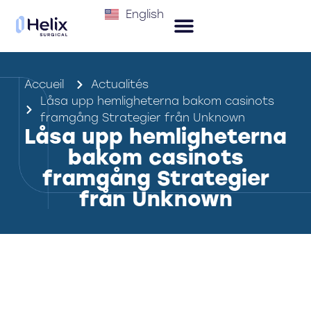
English
Accueil
Actualités
Låsa upp hemligheterna bakom casinots
framgång Strategier från Unknown
Låsa upp hemligheterna
bakom casinots
framgång Strategier
från Unknown