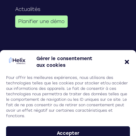
Actualités
Planifier une démo
Follow us on
Gérer le consentement
aux cookies
Pour offrir les meilleures expériences, nous utilisons des
Legal
technologies telles que les cookies pour stocker et/ou accéder
aux informations des appareils. Le fait de consentir à ces
Cookies
technologies nous permettra de traiter des données telles que
le comportement de navigation ou les ID uniques sur ce site. Le
Privacy policy
fait de ne pas consentir ou de retirer son consentement peut
avoir un effet négatif sur certaines caractéristiques et
fonctions.
HELIX SURGICAL
(Ex Ilasis laser)
Parc Ampéris, Bât. Baya,
Accepter