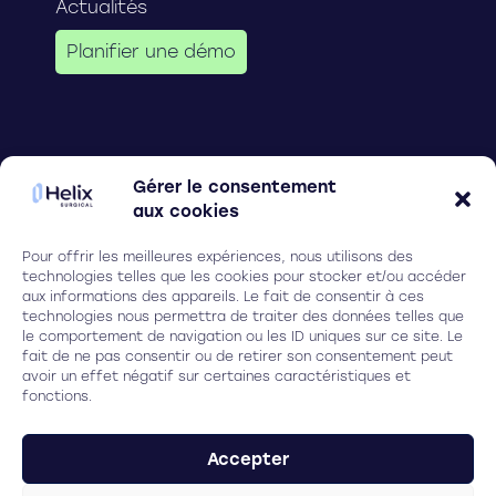
Actualités
Planifier une démo
Follow us on
Gérer le consentement
aux cookies
Pour offrir les meilleures expériences, nous utilisons des
Legal
technologies telles que les cookies pour stocker et/ou accéder
aux informations des appareils. Le fait de consentir à ces
Cookies
technologies nous permettra de traiter des données telles que
le comportement de navigation ou les ID uniques sur ce site. Le
Privacy policy
fait de ne pas consentir ou de retirer son consentement peut
avoir un effet négatif sur certaines caractéristiques et
fonctions.
HELIX SURGICAL
(Ex Ilasis laser)
Parc Ampéris, Bât. Baya,
Accepter
8 rue Adrienne Bolland, 33600 Pessac