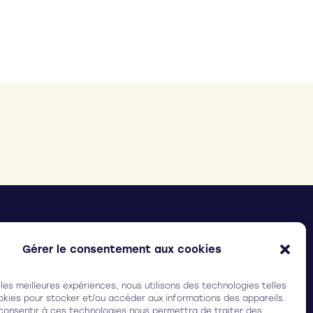
ELIX SURGICAL
(Ex Ilasis laser)
arc Ampéris, Bât. Baya,
Gérer le consentement aux cookies
 rue Adrienne Bolland, 33600 Pessac (FRANCE)
 les meilleures expériences, nous utilisons des technologies telles
3 (0)5 64 31 19 30
okies pour stocker et/ou accéder aux informations des appareils.
 consentir à ces technologies nous permettra de traiter des