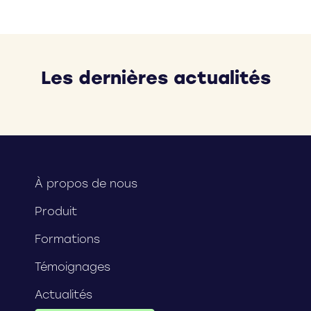
Les dernières actualités
À propos de nous
Produit
Formations
Témoignages
Actualités