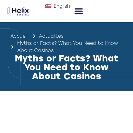
English
Accueil
Actualités
Myths or Facts? What You Need to Know
About Casinos
Myths or Facts? What
You Need to Know
About Casinos