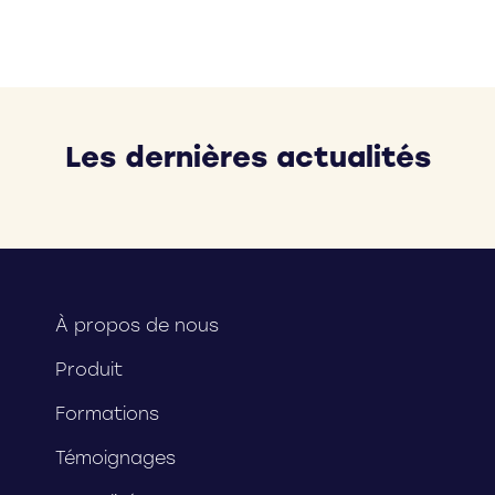
Les dernières actualités
À propos de nous
Produit
Formations
Témoignages