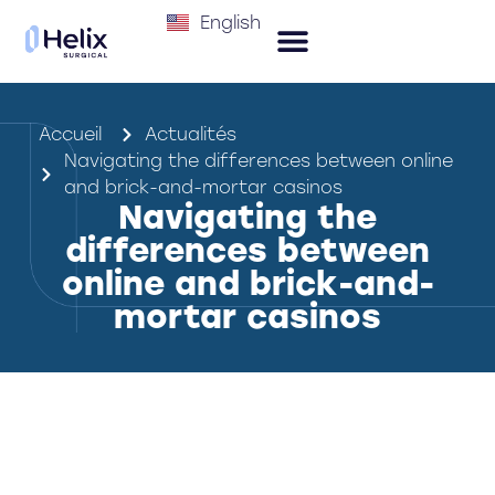
English
Accueil
Actualités
Navigating the differences between online
and brick-and-mortar casinos
Navigating the
differences between
online and brick-and-
mortar casinos