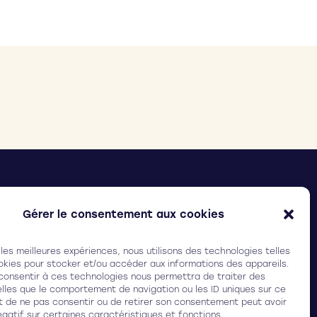
ELIX SURGICAL
(Ex Ilasis laser)
arc Ampéris, Bât. Baya,
Gérer le consentement aux cookies
 rue Adrienne Bolland, 33600 Pessac (FRANCE)
 les meilleures expériences, nous utilisons des technologies telles
3 (0)5 64 31 19 30
okies pour stocker et/ou accéder aux informations des appareils.
 consentir à ces technologies nous permettra de traiter des
lles que le comportement de navigation ou les ID uniques sur ce
ait de ne pas consentir ou de retirer son consentement peut avoir
égatif sur certaines caractéristiques et fonctions.