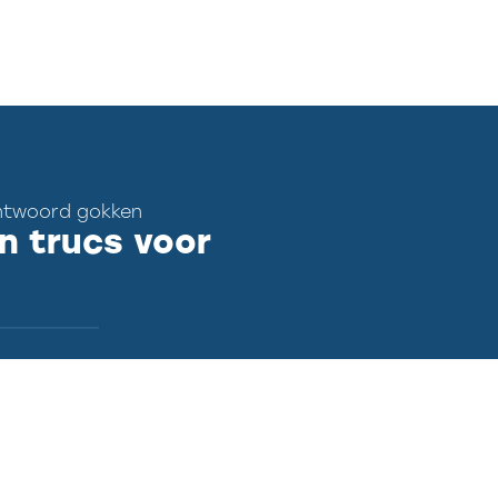
antwoord gokken
n trucs voor