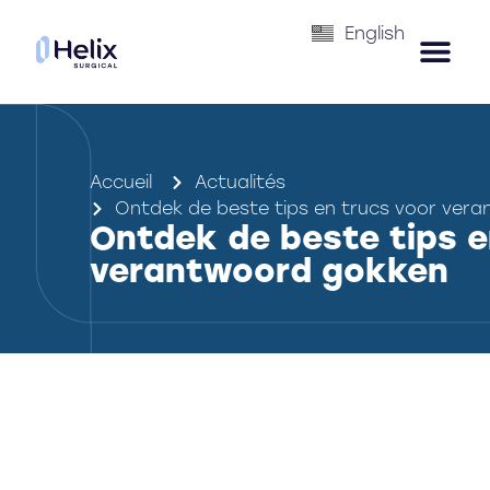
English
Accueil
Actualités
Ontdek de beste tips en trucs voor ver
Ontdek de beste tips e
verantwoord gokken