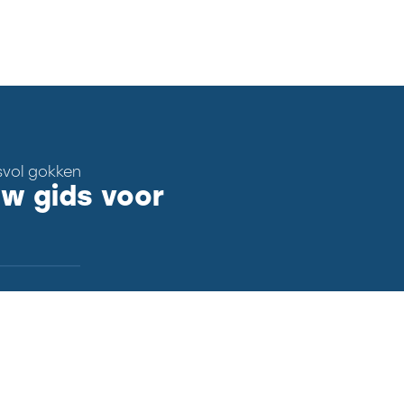
svol gokken
w gids voor