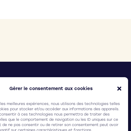
ELIX SURGICAL
(Ex Ilasis laser)
arc Ampéris, Bât. Baya,
Gérer le consentement aux cookies
 rue Adrienne Bolland, 33600 Pessac (FRANCE)
 les meilleures expériences, nous utilisons des technologies telles
3 (0)5 64 31 19 30
okies pour stocker et/ou accéder aux informations des appareils.
 consentir à ces technologies nous permettra de traiter des
lles que le comportement de navigation ou les ID uniques sur ce
ait de ne pas consentir ou de retirer son consentement peut avoir
égatif sur certaines caractéristiques et fonctions.