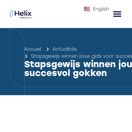
English
Accueil
Actualités
Stapsgewijs winnen jouw gids voor succe
Stapsgewijs winnen jou
succesvol gokken