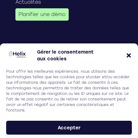
Actualités
Planifier une démo
Follow us on
Gérer le consentement
aux cookies
Pour offrir les meilleures expériences, nous utilisons des
Legal
technologies telles que les cookies pour stocker et/ou accéder
aux informations des appareils. Le fait de consentir à ces
Cookies
technologies nous permettra de traiter des données telles que
le comportement de navigation ou les ID uniques sur ce site. Le
Privacy policy
fait de ne pas consentir ou de retirer son consentement peut
avoir un effet négatif sur certaines caractéristiques et
fonctions.
HELIX SURGICAL
(Ex Ilasis laser)
Parc Ampéris, Bât. Baya,
Accepter
8 rue Adrienne Bolland, 33600 Pessac