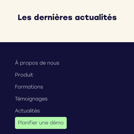
Les dernières actualités
À propos de nous
Produit
Formations
Témoignages
Actualités
Planifier une démo