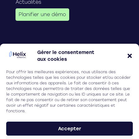
Actualités
Planifier une démo
Follow us on
Gérer le consentement
aux cookies
Pour offrir les meilleures expériences, nous utilisons des
Legal
technologies telles que les cookies pour stocker et/ou accéder
aux informations des appareils. Le fait de consentir à ces
Cookies
technologies nous permettra de traiter des données telles que
le comportement de navigation ou les ID uniques sur ce site. Le
Privacy policy
fait de ne pas consentir ou de retirer son consentement peut
avoir un effet négatif sur certaines caractéristiques et
fonctions.
HELIX SURGICAL
(Ex Ilasis laser)
Parc Ampéris, Bât. Baya,
Accepter
8 rue Adrienne Bolland, 33600 Pessac