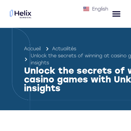
English
Accueil
Actualités
Unlock the secrets of winning at casino
insights
Unlock the secrets of 
casino games with Un
insights