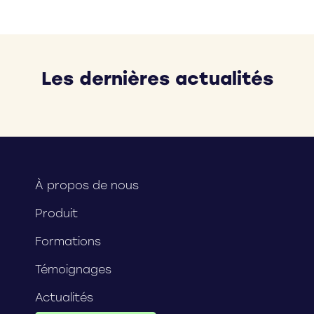
Les dernières actualités
À propos de nous
Produit
Formations
Témoignages
Actualités