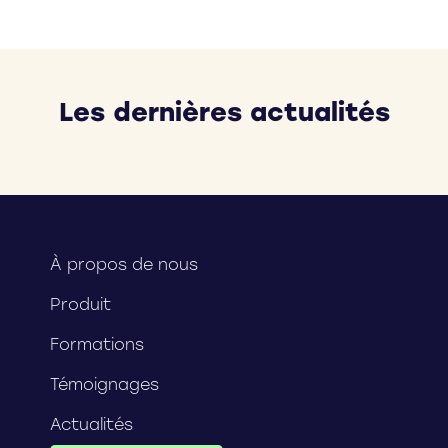
Les dernières actualités
À propos de nous
Produit
Formations
Témoignages
Actualités