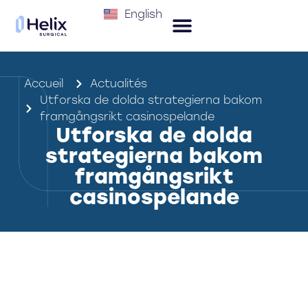
English
Accueil
Actualités
Utforska de dolda strategierna bakom
framgångsrikt casinospelande
Utforska de dolda
strategierna bakom
framgångsrikt
casinospelande