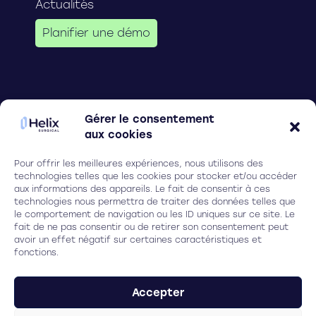
Actualités
Planifier une démo
Follow us on
Gérer le consentement
aux cookies
Pour offrir les meilleures expériences, nous utilisons des
Legal
technologies telles que les cookies pour stocker et/ou accéder
aux informations des appareils. Le fait de consentir à ces
Cookies
technologies nous permettra de traiter des données telles que
le comportement de navigation ou les ID uniques sur ce site. Le
Privacy policy
fait de ne pas consentir ou de retirer son consentement peut
avoir un effet négatif sur certaines caractéristiques et
fonctions.
HELIX SURGICAL
(Ex Ilasis laser)
Parc Ampéris, Bât. Baya,
Accepter
8 rue Adrienne Bolland, 33600 Pessac