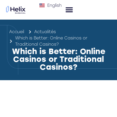
English
Accueil
Actualités
Which is Better: Online Casinos or
Traditional Casinos?
Which is Better: Online
Casinos or Traditional
Casinos?