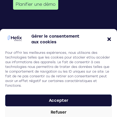
Planifier une démo
Follow us on
Gérer le consentement
aux cookies
Pour offrir les meilleures expériences, nous utilisons des
Legal
technologies telles que les cookies pour stocker et/ou accéder
aux informations des appareils. Le fait de consentir à ces
Cookies
technologies nous permettra de traiter des données telles que
le comportement de navigation ou les ID uniques sur ce site. Le
Privacy policy
fait de ne pas consentir ou de retirer son consentement peut
avoir un effet négatif sur certaines caractéristiques et
fonctions.
HELIX SURGICAL
(Ex Ilasis laser)
Parc Ampéris, Bât. Baya,
Accepter
8 rue Adrienne Bolland, 33600 Pessac
(FRANCE)
Refuser