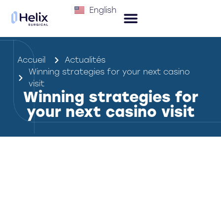
English
Accueil
Actualités
Winning strategies for your next casino
visit
Winning strategies for
your next casino visit